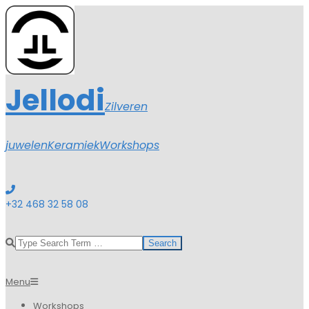
Skip
to
content
Jellodi
Zilveren
juwelen
Keramiek
Workshops
+32 468 32 58 08
Search
Primary
Menu
Navigation
Workshops